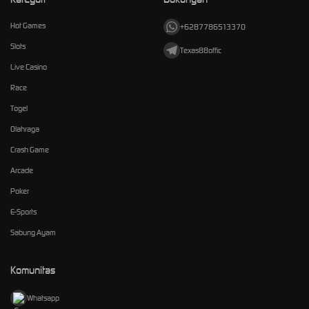
Hot Games
+6287786513370
Slots
Texas88offic
Live Casino
Race
Togel
Olahraga
Crash Game
Arcade
Poker
E-Sports
Sabung Ayam
Komunitas
Whatsapp