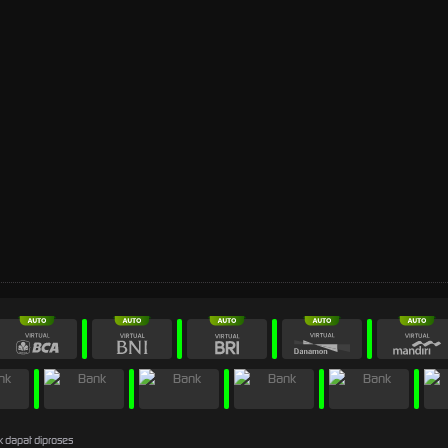
k dapat diproses