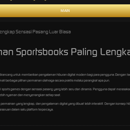
MAIN
Lengkap Sensasi Pasang Luar Biasa
nan Sportsbooks Paling Lengk
 dirancang untuk memberikan pengalaman hiburan digital modern bagi para pengguna. Dengan tamp
ti berbagai pilihan permainan olahraga secara praktis melalui perangkat apa pun.
 sports games dengan sensasi pasang yang lebih seru dan dinamis. Pengguna dapat merasakan 
a lebih nyaman dan menyenangkan setiap saat.
n permainan yang lengkap, dan pengalaman digital yang dibuat lebih interaktif. Dengan konsep
eseruan dalam satu platform terpercaya.