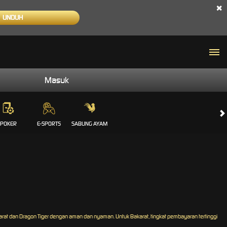
×
UNDUH
Masuk
POKER
E-SPORTS
SABUNG AYAM
arat dan Dragon Tiger dengan aman dan nyaman. Untuk Bakarat, tingkat pembayaran tertinggi