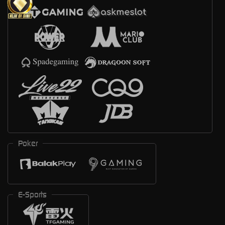
Poker
E-Sports