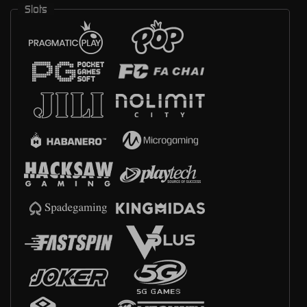
Slots