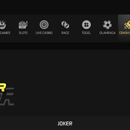
 GAMES
SLOTS
LIVE CASINO
RACE
TOGEL
OLAHRAGA
CRASH
JOKER