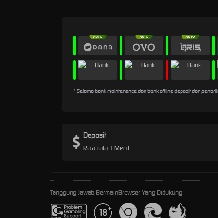
* Selama bank maintenance dan bank offline deposit dan penarik
Deposit
Rata-rata 3 Menit
Tanggung Jawab Bermain
Browser Yang Didukung