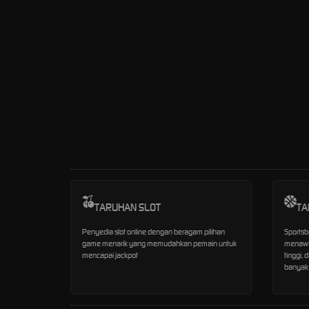
TARUHAN SLOT
TA
Penyedia slot online dengan beragam pilihan
Sportsb
game menarik yang memudahkan pemain untuk
menawar
mencapai jackpot
tinggi,
banyak 