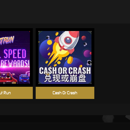
ut Run
Cash Or Crash