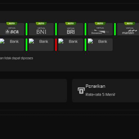
an tidak dapat diproses
Penarikan
Rata-rata 5 Menit