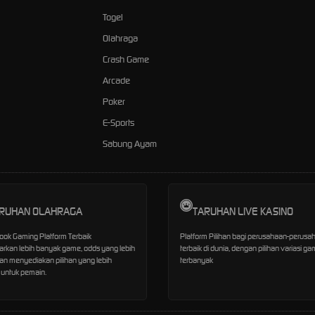
Togel
Olahraga
Crash Game
Arcade
Poker
E-Sports
Sabung Ayam
RUHAN OLAHRAGA
TARUHAN LIVE KASINO
ook Gaming Platform Terbaik
Platform Pilihan bagi perusahaan-perusa
kan lebih banyak game, odds yang lebih
terbaik di dunia, dengan pilihan variasi g
 dan menyediakan pilihan yang lebih
terbanyak
untuk pemain.