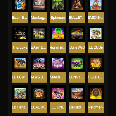
Beam Boys
Monkey Frenzy 2: Boss is Here!
Spinman
BULLETS AND BOUNTY
SMOKING DRAGON
The Luxe
BASH BROS
Ronin Stackways
Born Wild
LE ZEUS
LE COWBOY
JAWS OF JUSTICE
MIAMI MAYHEM
DONNY AND DANNY
TIGER LEGENDS
Le Fisherman
DEAL WITH DEATH
LE KING
Darkside Prairie: Magical Beast
Raidmark