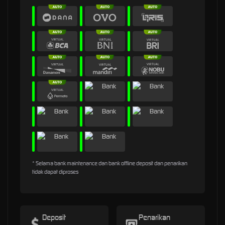
* Selama bank maintenance dan bank offline deposit dan penarikan
tidak dapat diproses
Deposit
Penarikan