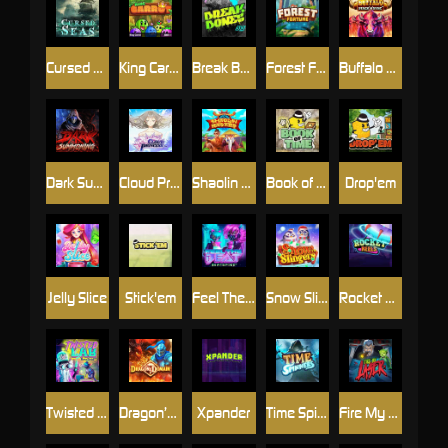
Cursed Seas
King Carrot
Break Bones
Forest Fortune
Buffalo Stack'n'Sync
Dark Summoning
Cloud Princess
Shaolin Master
Book of Time
Drop'em
Jelly Slice
Stick'em
Feel The Beat
Snow Slingers
Rocket Reels
Twisted Lab
Dragon’s Domain
Xpander
Time Spinners
Fire My Laser