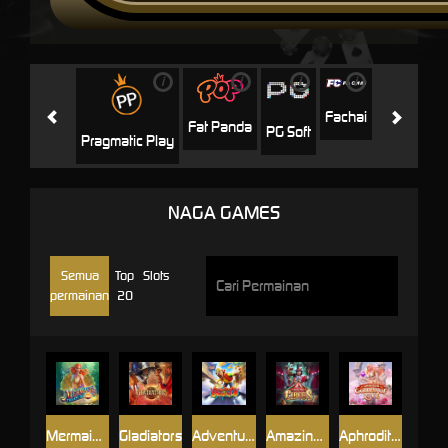
i
i
i
i
i
Jili
No
Fachai
Fat Panda
PG Soft
Pragmatic Play
NAGA GAMES
Semua
Top
Slots
permainan
20
Mermaid's Treasure
Gladiators
Adventures Of Caramelo
Amazing Circus
Aphrodite - Goddess of Love