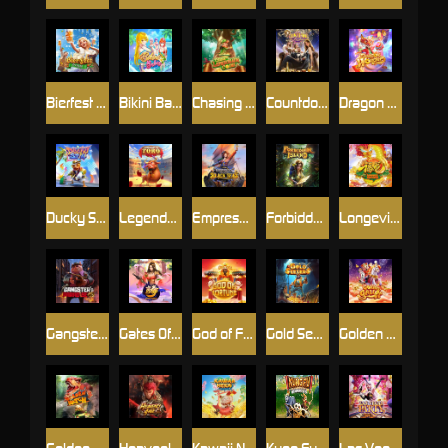
Bierfest Delight
Bikini Babes
Chasing Leprechaun Coins
Countdown to Fortune
Dragon Wonder
Ducky Spin
Legendary El Toro
Empress of the Black Seas
Forbidden Island
Longevity dragon(Fulong)
Gangster's Paradise
Gates Of Kunlun
God of Fortune
Gold Seekers
Golden Gallop