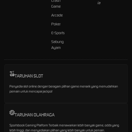
Crash
Game
Arcade
Poker
E-Sports
Sabung
Ayam
TARUHAN SLOT
Penyedia slot online dengan beragam pilihan game menarik yang memudahkan
pemain untuk mencapai jackpot
TARUHAN OLAHRAGA
Sportsbook Gaming Platform Terbaik menawarkan lebih banyak game, odds yang
lebih tinggi, dan menyediakan pilihan yang lebih banyak untuk pemain.