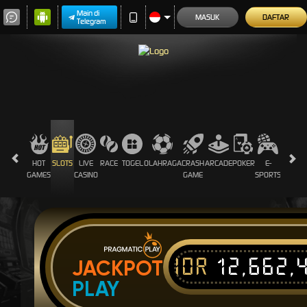
Main di
MASUK
DAFTAR
Telegram
HOT
SLOTS
LIVE
RACE
TOGEL
OLAHRAGA
CRASH
ARCADE
POKER
E-
SABUN
GAMES
CASINO
GAME
SPORTS
AYAM
IDR
12,662,
JACKPOT
PLAY