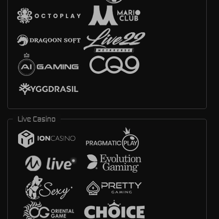
Live Casino