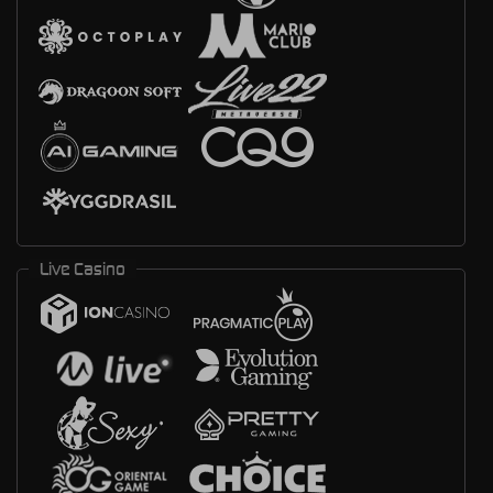
Live Casino