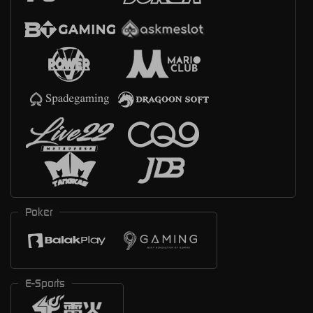
Poker
E-Sports