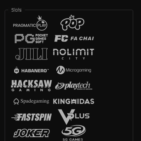
Slots